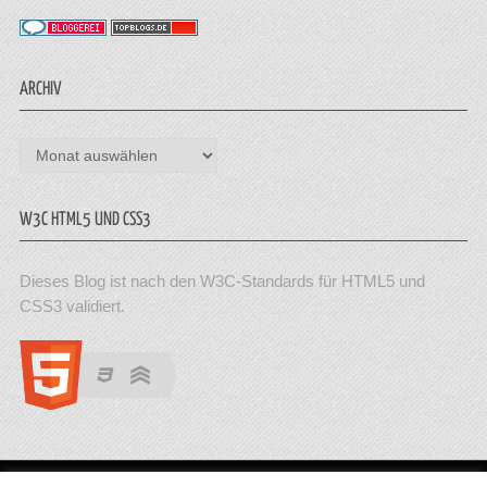
ARCHIV
Archiv
W3C HTML5 UND CSS3
Dieses Blog ist nach den W3C-Standards für HTML5 und
CSS3 validiert.