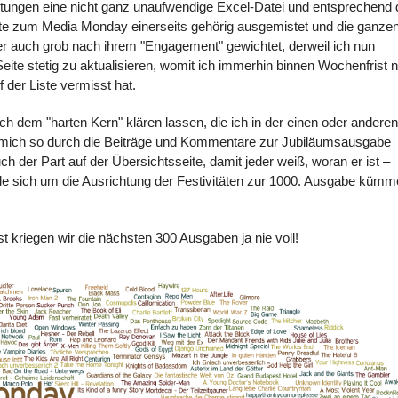
rtungen eine nicht ganz unaufwendige Excel-Datei und entsprechend 
eite zum Media Monday einerseits gehörig ausgemistet und die ganze
ber auch grob nach ihrem "Engagement" gewichtet, derweil ich nun
Seite stetig zu aktualisieren, womit ich immerhin binnen Wochenfrist 
 der Liste vermisst hat.
ach dem "harten Kern" klären lassen, die ich in der einen oder anderen
 mich so durch die Beiträge und Kommentare zur Jubiläumsausgabe
ch der Part auf der Übersichtsseite, damit jeder weiß, woran er ist –
rde sich um die Ausrichtung der Festivitäten zur 1000. Ausgabe kümm
t kriegen wir die nächsten 300 Ausgaben ja nie voll!