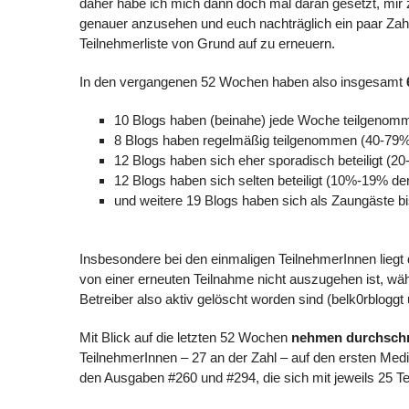
daher habe ich mich dann doch mal daran gesetzt, mir 
genauer anzusehen und euch nachträglich ein paar Zahle
Teilnehmerliste von Grund auf zu erneuern.
In den vergangenen 52 Wochen haben also insgesamt
10 Blogs haben (beinahe) jede Woche teilgeno
8 Blogs haben regelmäßig teilgenommen (40-79
12 Blogs haben sich eher sporadisch beteiligt (
12 Blogs haben sich selten beteiligt (10%-19% d
und weitere 19 Blogs haben sich als Zaungäste b
Insbesondere bei den einmaligen TeilnehmerInnen lieg
von einer erneuten Teilnahme nicht auszugehen ist, wäh
Betreiber also aktiv gelöscht worden sind (belk0rbloggt
Mit Blick auf die letzten 52 Wochen
nehmen durchschni
TeilnehmerInnen – 27 an der Zahl – auf den ersten Medi
den Ausgaben #260 und #294, die sich mit jeweils 25 Te