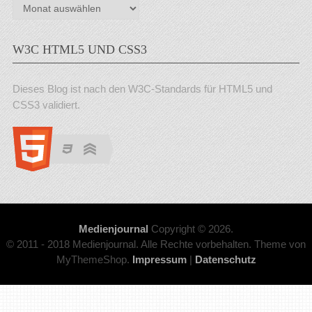
Archiv
W3C HTML5 UND CSS3
Dieses Blog ist nach den W3C-Standards für HTML5 und
CSS3 validiert.
Medienjournal
Copyright © 2026.
© 2011 - 2018 Medienjournal. Alle Rechte vorbehalten. Theme von
MyThemeShop.
Impressum
|
Datenschutz