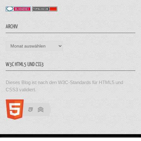
ARCHIV
Archiv
W3C HTML5 UND CSS3
Dieses Blog ist nach den W3C-Standards für HTML5 und
CSS3 validiert.