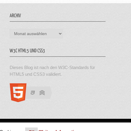
ARCHIV
Archiv
W3C HTML5 UND CSS3
Dieses Blog ist nach den W3C-Standards für
HTML5 und CSS3 validiert.
en. Theme von MyThemeShop.
Impressum
|
Datenschutz