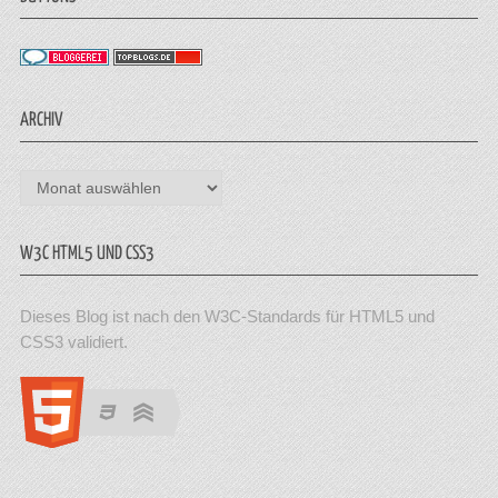
ARCHIV
Archiv
W3C HTML5 UND CSS3
Dieses Blog ist nach den W3C-Standards für HTML5 und
CSS3 validiert.