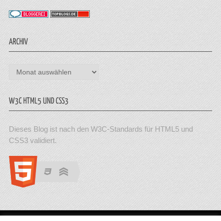
ARCHIV
Archiv
W3C HTML5 UND CSS3
Dieses Blog ist nach den W3C-Standards für HTML5 und
CSS3 validiert.