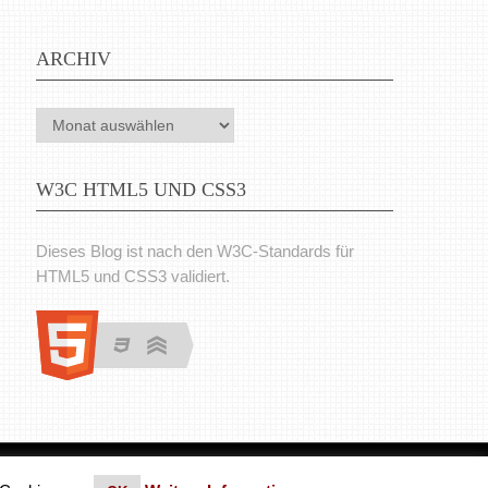
ARCHIV
Archiv
W3C HTML5 UND CSS3
Dieses Blog ist nach den W3C-Standards für
HTML5 und CSS3 validiert.
en. Theme von MyThemeShop.
Impressum
|
Datenschutz