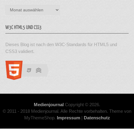
Archiv
W3C HTML5 UND CSS3
Dieses Blog ist nach den W3C-Standards für HTML5 und
CSS3 validiert.
Medienjournal
Copyright © 2026.
© 2011 - 2018 Medienjournal. Alle Rechte vorbehalten. Theme von
MyThemeShop.
Impressum
|
Datenschutz