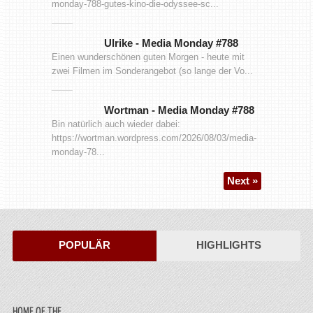
monday-788-gutes-kino-die-odyssee-sc...
Ulrike
-
Media Monday #788
Einen wunderschönen guten Morgen - heute mit
zwei Filmen im Sonderangebot (so lange der Vo...
Wortman
-
Media Monday #788
Bin natürlich auch wieder dabei:
https://wortman.wordpress.com/2026/08/03/media-
monday-78...
Next »
POPULÄR
HIGHLIGHTS
HOME OF THE