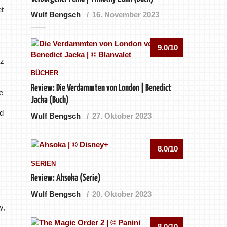
et
Wulf Bengsch
16. November 2023
9.0/10
rz
BÜCHER
Review: Die Verdammten von London | Benedict
e
Jacka (Buch)
nd
Wulf Bengsch
27. Oktober 2023
8.0/10
SERIEN
Review: Ahsoka (Serie)
Wulf Bengsch
20. Oktober 2023
y,
8.0/10