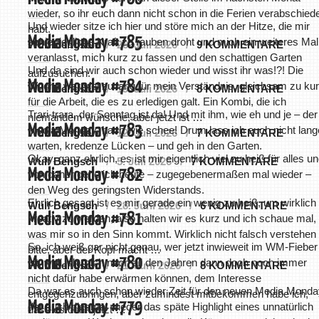
wieder, so ihr euch dann nicht schon in die Ferien verabschied
Und wieder sitze ich hier und störe mich an der Hitze, die mir
habt.
Media Monday #785
schier jegliche Kraft zu rauben droht und mich ein weiteres Mal
Wulf Bengsch
26. Juli 2026
9 KOMMENTARE
veranlasst, mich kurz zu fassen und den schattigen Garten
Und da sind wir auch schon wieder und wisst ihr was!?! Die
aufzusuchen.
Media Monday #784
Woche war viel zu lang für mein Verständnis, gleichsam zu ku
Wulf Bengsch
19. Juli 2026
8 KOMMENTARE
für die Arbeit, die es zu erledigen galt. Ein Kombi, die ich
Trari-trara, der Sonntag ist da! Und mit ihm, wie eh und je – der
niemandem wünsche, aber jetzt ist …
Media Monday #783
Media Monday, hach wie schee! Drum lass ich euch nicht lang
Wulf Bengsch
12. Juli 2026
7 KOMMENTARE
warten, kredenze Lücken – und geh in den Garten.
Okay, ganz ehrlich, es ist mir eigentlich viel zu heiß für alles u
Wulf Bengsch
5. Juli 2026
7 KOMMENTARE
Media Monday #782
von daher gehe ich heute – zugegebenermaßen mal wieder –
den Weg des geringsten Widerstands.
Ehrlich gesagt ist es mir gerade ein wenig zu heiß, um wirklich
Wulf Bengsch
28. Juni 2026
6 KOMMENTARE
Media Monday #781
kreativ zu werden, also halten wir es kurz und ich schaue mal,
was mir so in den Sinn kommt. Wirklich nicht falsch verstehen
So, ich weiß gar nicht genau, wer jetzt inwieweit im WM-Fieber
bitte, aber der Kopf macht …
Media Monday #780
ist, weil ich mich nach all den Jahren dann doch noch immer
Wulf Bengsch
21. Juni 2026
8 KOMMENTARE
nicht dafür habe erwärmen können, dem Interesse
Da war es auch schon wieder Zeit für den neuen Media Monda
entgegenzubringen, aber zumindest mitbekommen habe ich,
Media Monday #779
der auch diesmal wieder das späte Highlight eines unnatürlich
dass es dann jetzt …