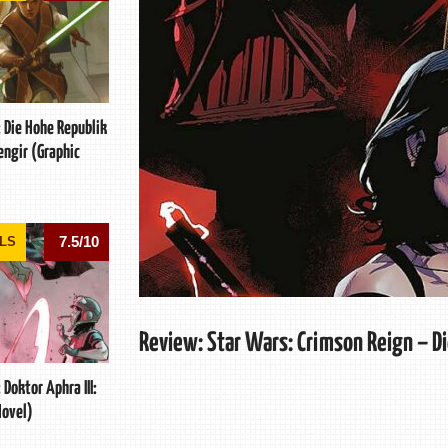
 Die Hohe Republik
engir (Graphic
7.5/10
LS
Review: Star Wars: Crimson Reign – Di
Doktor Aphra III:
Novel)