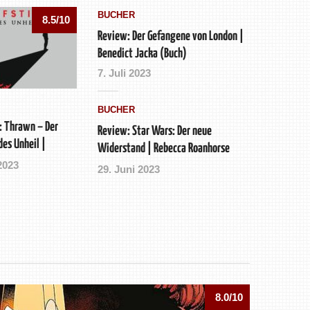
BÜCHER
8.5/10
Review: Der Gefangene von London |
Benedict Jacka (Buch)
7. Juli 2023
BÜCHER
: Thrawn – Der
Review: Star Wars: Der neue
des Unheil |
Widerstand | Rebecca Roanhorse
ch)
2023
(Buch)
29. Juni 2023
8.0/10