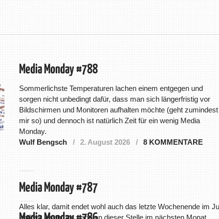
Media Monday #788
Sommerlichste Temperaturen lachen einem entgegen und
sorgen nicht unbedingt dafür, dass man sich längerfristig vor
Bildschirmen und Monitoren aufhalten möchte (geht zumindest
mir so) und dennoch ist natürlich Zeit für ein wenig Media
Monday.
Wulf Bengsch
2. August 2026
8 KOMMENTARE
Media Monday #787
Alles klar, damit endet wohl auch das letzte Wochenende im Jul
Media Monday #786
und wir lesen uns dann an dieser Stelle im nächsten Monat