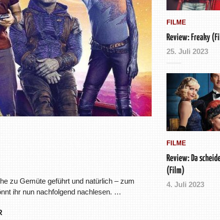
FILME
Review: Freaky (F
25. Juli 2023
FILME
Review: Da scheide
(Film)
he zu Gemüte geführt und natürlich – zum
4. Juli 2023
önnt ihr nun nachfolgend nachlesen. …
R