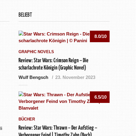
BELIEBT
8.0/10
GRAPHIC NOVELS
Review: Star Wars: Crimson Reign – Die
scharlachrote Königin (Graphic Novel)
Wulf Bengsch
23. November 2023
6.5/10
BÜCHER
Review: Star Wars: Thrawn – Der Aufstieg –
i
Verborgener Feind | Timothy Zahn (Buch)