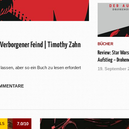
 Verborgener Feind | Timothy Zahn
BÜCHER
Review: Star Wars
Aufstieg – Drohen
Timothy Zahn (Bu
lassen, aber so ein Buch zu lesen erfordert
19. September 
OMMENTARE
7.0/10
LS