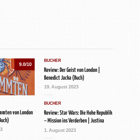
BÜCHER
9.0/10
Review: Der Geist von London |
Benedict Jacka (Buch)
19. August 2023
BÜCHER
ammten von London
Review: Star Wars: Die Hohe Republik
Buch)
– Mission ins Verderben | Justina
Ireland (Buch)
23
1. August 2023