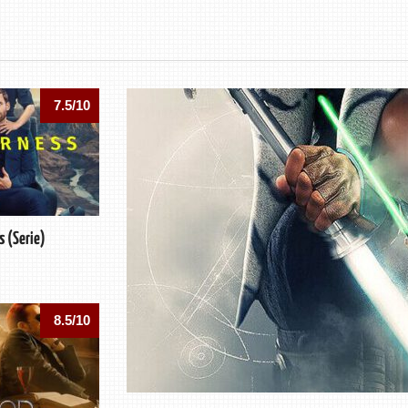
7.5/10
s (Serie)
8.5/10