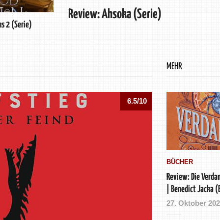
Review: Ahsoka (Serie)
s 2 (Serie)
MEHR
6.5/10
BÜCHER
Review: Die Verd
| Benedict Jacka (
27. Oktober 20