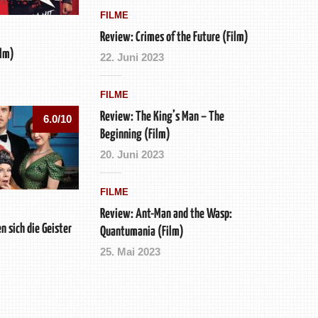
FILME
Review: Crimes of the Future (Film)
ilm)
22. Juni 2023
FILME
Review: The King’s Man – The
6.0/10
Beginning (Film)
20. Juni 2023
FILME
Review: Ant-Man and the Wasp:
n sich die Geister
Quantumania (Film)
25. Mai 2023