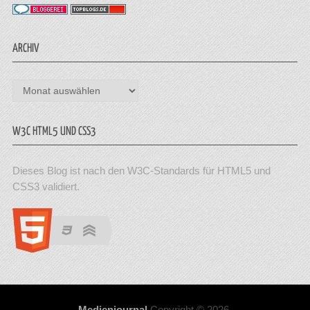
ARCHIV
Archiv
W3C HTML5 UND CSS3
Dieses Blog ist nach den W3C-Standards für HTML5 und
CSS3 validiert.
Medienjournal
Copyright © 2026.