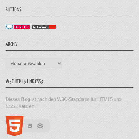
BUTTONS
ARCHIV
Archiv
W3C HTML5 UND CSS3
Dieses Blog ist nach den W3C-Standards für HTML5 und
CSS3 validiert.