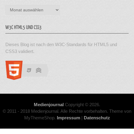
Archiv
W3C HTML5 UND CSS3
Dieses Blog ist nach den W3C-Standards für HTML5 und
CSS3 validiert.
Medienjournal
Copyright © 2026.
© 2011 - 2018 Medienjournal. Alle Rechte vorbehalten. Theme von
MyThemeShop.
Impressum
|
Datenschutz