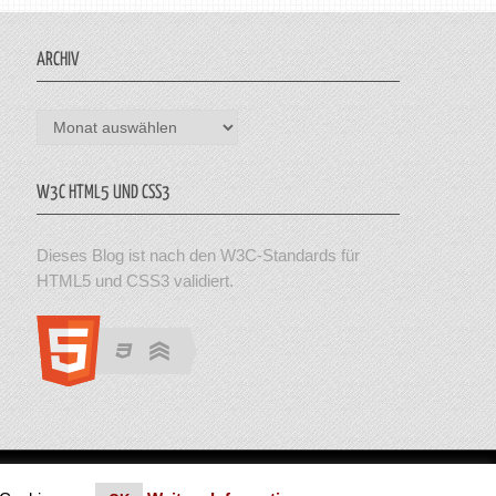
ARCHIV
Archiv
W3C HTML5 UND CSS3
Dieses Blog ist nach den W3C-Standards für
HTML5 und CSS3 validiert.
en. Theme von MyThemeShop.
Impressum
|
Datenschutz