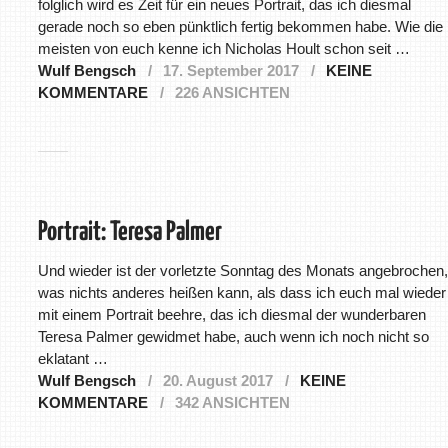
folglich wird es Zeit für ein neues Portrait, das ich diesmal
gerade noch so eben pünktlich fertig bekommen habe. Wie die
meisten von euch kenne ich Nicholas Hoult schon seit …
Wulf Bengsch
17. September 2017
KEINE
KOMMENTARE
226 ANSICHTEN
Portrait: Teresa Palmer
Und wieder ist der vorletzte Sonntag des Monats angebrochen,
was nichts anderes heißen kann, als dass ich euch mal wieder
mit einem Portrait beehre, das ich diesmal der wunderbaren
Teresa Palmer gewidmet habe, auch wenn ich noch nicht so
eklatant …
Wulf Bengsch
20. August 2017
KEINE
KOMMENTARE
342 ANSICHTEN