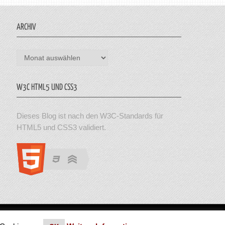
ARCHIV
Archiv
W3C HTML5 UND CSS3
Dieses Blog ist nach den W3C-Standards für
HTML5 und CSS3 validiert.
en. Theme von MyThemeShop.
Impressum
|
Datenschutz