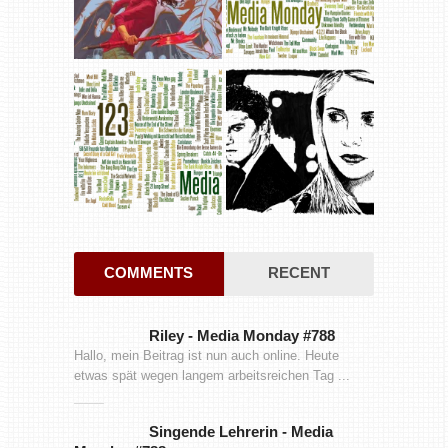
COMMENTS
RECENT
Riley
-
Media Monday #788
Hallo, mein Beitrag ist nun auch online. Heute
etwas spät wegen langem arbeitsreichen Tag ...
Singende Lehrerin
-
Media