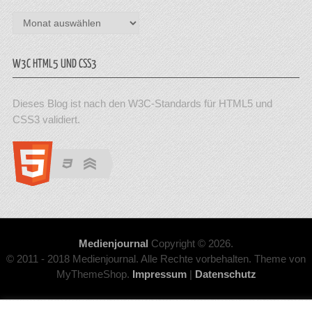
Archiv
W3C HTML5 UND CSS3
Dieses Blog ist nach den W3C-Standards für HTML5 und
CSS3 validiert.
Medienjournal
Copyright © 2026.
© 2011 - 2018 Medienjournal. Alle Rechte vorbehalten. Theme von
MyThemeShop.
Impressum
|
Datenschutz