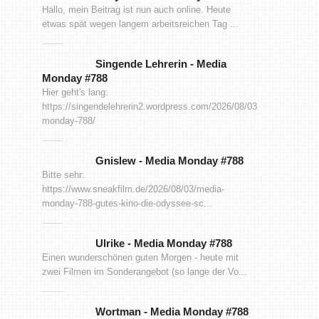
Hallo, mein Beitrag ist nun auch online. Heute
etwas spät wegen langem arbeitsreichen Tag ...
Singende Lehrerin
-
Media
Monday #788
Hier geht's lang:
https://singendelehrerin2.wordpress.com/2026/08/03/media-
monday-788/
Gnislew
-
Media Monday #788
Bitte sehr:
https://www.sneakfilm.de/2026/08/03/media-
monday-788-gutes-kino-die-odyssee-sc...
Ulrike
-
Media Monday #788
Einen wunderschönen guten Morgen - heute mit
zwei Filmen im Sonderangebot (so lange der Vo...
Wortman
-
Media Monday #788