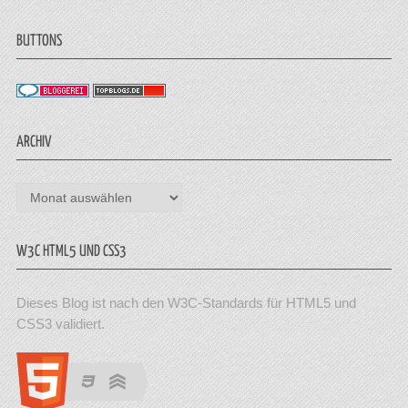
BUTTONS
ARCHIV
Archiv
W3C HTML5 UND CSS3
Dieses Blog ist nach den W3C-Standards für HTML5 und
CSS3 validiert.