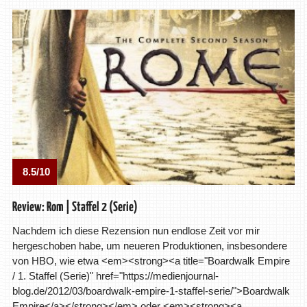
8.5/10
Review: Rom | Staffel 2 (Serie)
Nachdem ich diese Rezension nun endlose Zeit vor mir
hergeschoben habe, um neueren Produktionen, insbesondere
von HBO, wie etwa <em><strong><a title="Boardwalk Empire
/ 1. Staffel (Serie)" href="https://medienjournal-
blog.de/2012/03/boardwalk-empire-1-staffel-serie/">Boardwalk
Empire</a></strong></em> oder <em><strong><a