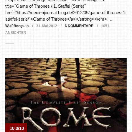
title="Game of Thrones / 1. Staffel (Serie)"
href="https://medienjournal-blog.de/2012/05/game-of-thrones-1-
staffel-serie/">Game of Thrones</a></strong></em> …
Wulf Bengsch
31. Mai 2012
6 KOMMENTARE
1051
ANSICHTEN
10.0/10