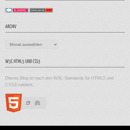
ARCHIV
Archiv
W3C HTML5 UND CSS3
Dieses Blog ist nach den W3C-Standards für HTML5 und
CSS3 validiert.