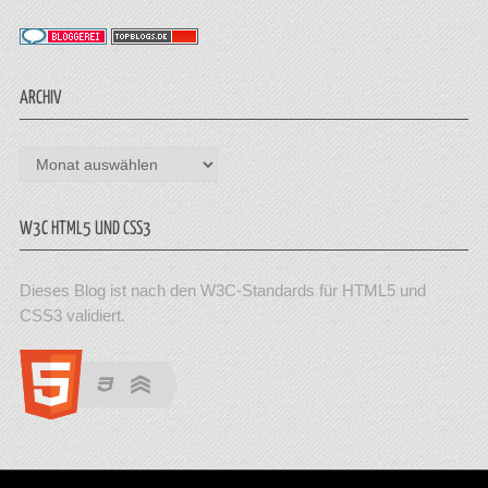
ARCHIV
Archiv
W3C HTML5 UND CSS3
Dieses Blog ist nach den W3C-Standards für HTML5 und
CSS3 validiert.