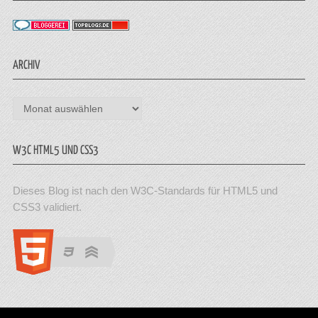
ARCHIV
Archiv
W3C HTML5 UND CSS3
Dieses Blog ist nach den W3C-Standards für HTML5 und
CSS3 validiert.