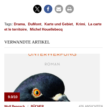
Tags:
Drama
,
DuMont
,
Karte und Gebiet
,
Krimi
,
La carte
et le territoire
,
Michel Houellebecq
VERWANDTE ARTIKEL
9.0/10
Wulf Bengsch
BÜCHER
476 ANSICHTEN