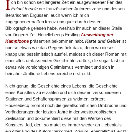
I
ch bin schon seit längerer Zeit ein ausgewiesener Fan des
Enfant terrible
der französischen Autorenszene und dessen
literarischen Ergüssen, auch wenn ich mich
zugegebenermaßen kreuz und quer durch dessen
Bibliographie gelesen habe, weshalb ihr auch an dieser Stelle
vor längerer Zeit Houellebecqs Erstling
Ausweitung der
Kampfzone
präsentiert bekommen habt.
Karte und Gebiet
ist
nun so etwas wie das Gegenstück dazu, denn wo dieses
knapp und pessimistisch ausfiel, meldet sich dieser Roman mit
einer alles umfassenden Geschichte zurück, die sogar fast so
etwas wie vorsichtigen Optimismus vermittelt und sich in
beinahe sämtliche Lebensbereiche erstreckt.
Nicht genug, die Geschichte eines Lebens, die Geschichte
eines Künstlers zu erzählen und sich dessen verschiedenen
Stationen und Schaffensphasen zu widmen, erörtert
Houellebecq prompt noch die gesellschaftlichen Umbrüche und
Veränderungen der letzten Jahre in der westeuropäischen
Zivilisation und dokumentiert diese mit den Werken des
Künstlers Jed, der –so mutet es immer wieder an – ebenfalls
ein Alter Ego des Autors verkörpert. Warum „ebenfalls“ ist leicht