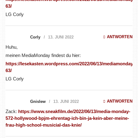
63/
LG Corly
ANTWORTEN
Corly
13. JUNI 2022
Huhu,
meinen MediaMonday findest du hier:
https://lesekasten.wordpress.com/2022/06/13/mediamonday-
63/
LG Corly
ANTWORTEN
Gnislew
13. JUNI 2022
Zack:
https://www.sneakfilm.de/2022/06/13/media-monday-
572-hollywood-bpjm-ehrentag-ich-bin-ja-kein-aber-meine-
frau-high-school-musicial-das-knie/