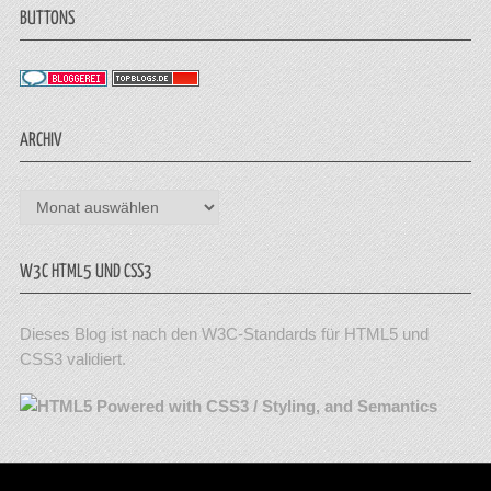
BUTTONS
ARCHIV
Archiv
W3C HTML5 UND CSS3
Dieses Blog ist nach den W3C-Standards für HTML5 und
CSS3 validiert.