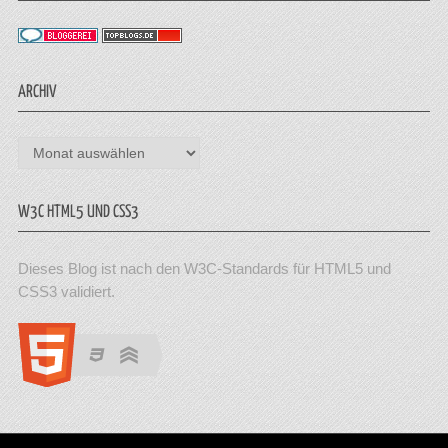
ARCHIV
Archiv
W3C HTML5 UND CSS3
Dieses Blog ist nach den W3C-Standards für HTML5 und
CSS3 validiert.