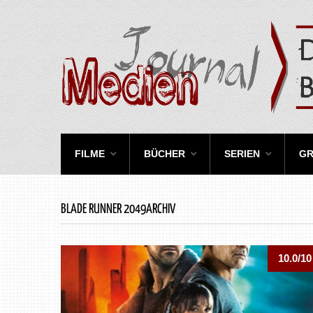
FILME
BÜCHER
SERIEN
GR
BLADE RUNNER 2049ARCHIV
10.0/10