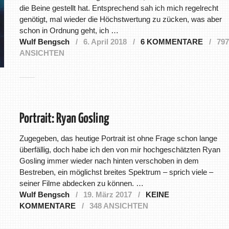
die Beine gestellt hat. Entsprechend sah ich mich regelrecht
genötigt, mal wieder die Höchstwertung zu zücken, was aber
schon in Ordnung geht, ich …
Wulf Bengsch
6. April 2018
6 KOMMENTARE
797
ANSICHTEN
Portrait: Ryan Gosling
Zugegeben, das heutige Portrait ist ohne Frage schon lange
überfällig, doch habe ich den von mir hochgeschätzten Ryan
Gosling immer wieder nach hinten verschoben in dem
Bestreben, ein möglichst breites Spektrum – sprich viele –
seiner Filme abdecken zu können. …
Wulf Bengsch
19. März 2017
KEINE
KOMMENTARE
348 ANSICHTEN