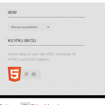
ARCHIV
Archiv
W3C HTML5 UND CSS3
Dieses Blog ist nach den W3C-Standards für
HTML5 und CSS3 validiert.
en. Theme von MyThemeShop.
Impressum
|
Datenschutz