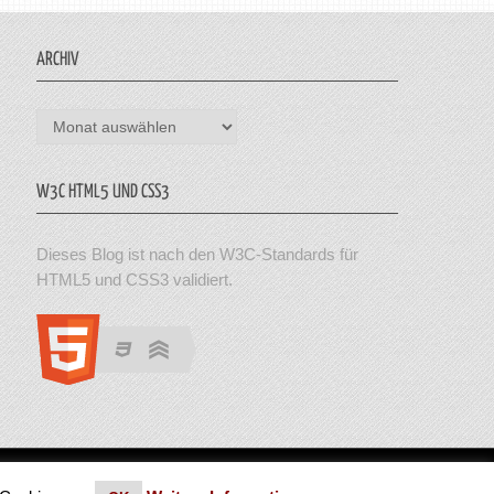
ARCHIV
Archiv
W3C HTML5 UND CSS3
Dieses Blog ist nach den W3C-Standards für
HTML5 und CSS3 validiert.
en. Theme von MyThemeShop.
Impressum
|
Datenschutz