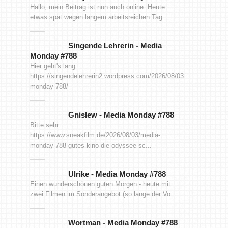
Hallo, mein Beitrag ist nun auch online. Heute
etwas spät wegen langem arbeitsreichen Tag ...
Singende Lehrerin
-
Media
Monday #788
Hier geht's lang:
https://singendelehrerin2.wordpress.com/2026/08/03/media-
monday-788/
Gnislew
-
Media Monday #788
Bitte sehr:
https://www.sneakfilm.de/2026/08/03/media-
monday-788-gutes-kino-die-odyssee-sc...
Ulrike
-
Media Monday #788
Einen wunderschönen guten Morgen - heute mit
zwei Filmen im Sonderangebot (so lange der Vo...
Wortman
-
Media Monday #788