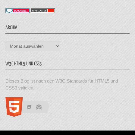
ARCHIV
Archiv
W3C HTML5 UND CSS3
Dieses Blog ist nach den W3C-Standards für HTML5 und
CSS3 validiert.