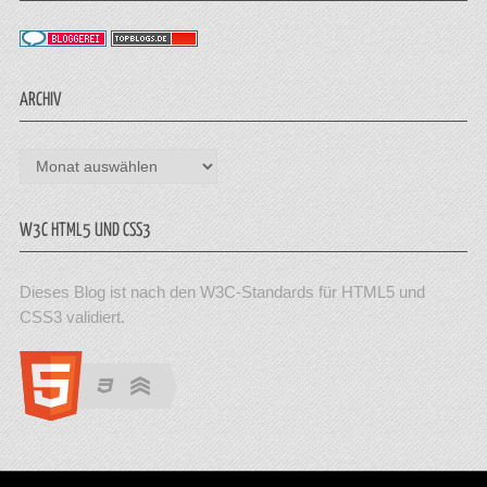
ARCHIV
Archiv
W3C HTML5 UND CSS3
Dieses Blog ist nach den W3C-Standards für HTML5 und
CSS3 validiert.