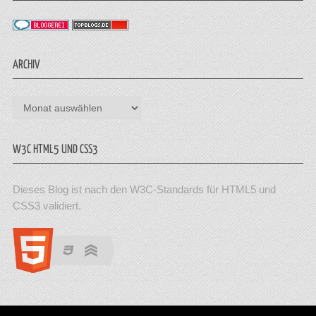
ARCHIV
Archiv
W3C HTML5 UND CSS3
Dieses Blog ist nach den W3C-Standards für HTML5 und
CSS3 validiert.