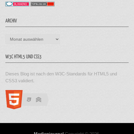
ARCHIV
Archiv
W3C HTML5 UND CSS3
Dieses Blog ist nach den W3C-Standards für HTML5 und
CSS3 validiert.
Medienjournal
Copyright © 2026.