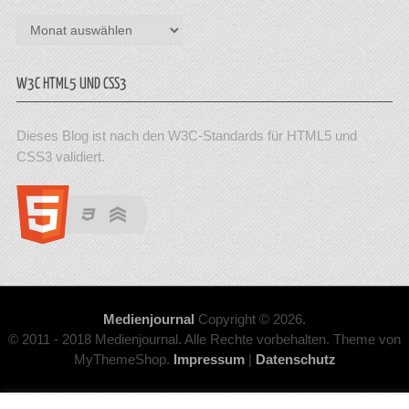
Archiv
W3C HTML5 UND CSS3
Dieses Blog ist nach den W3C-Standards für HTML5 und
CSS3 validiert.
Medienjournal
Copyright © 2026.
© 2011 - 2018 Medienjournal. Alle Rechte vorbehalten. Theme von
MyThemeShop.
Impressum
|
Datenschutz