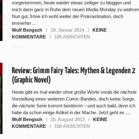
vorgenommen, heute wieder etwas zeitiger zu bloggen und
mich dann ganz in Ruhe dem neuen Media Monday zu widmen
Nun gut, fröne ich wohl weiter der Prokrastination, doch
immerhin …
Wulf Bengsch
19. Januar 2014
KEINE
KOMMENTARE
195 ANSICHTEN
Review: Grimm Fairy Tales: Mythen & Legenden 2
(Graphic Novel)
Heute gibt es mal wieder ohne große Worte vorab die nächste
Vorstellung eines weiteren Comic-Bandes, doch keine Sorge,
die nächste Serie kommt bestimmt – und auch bald, denn ich
habe da schon einige Artikel in der Mache. Jetzt geht es …
Wulf Bengsch
15. August 2013
KEINE
KOMMENTARE
158 ANSICHTEN