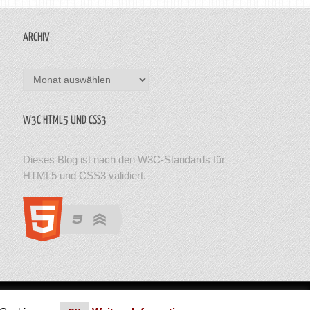
ARCHIV
Archiv
W3C HTML5 UND CSS3
Dieses Blog ist nach den W3C-Standards für
HTML5 und CSS3 validiert.
en. Theme von MyThemeShop.
Impressum
|
Datenschutz