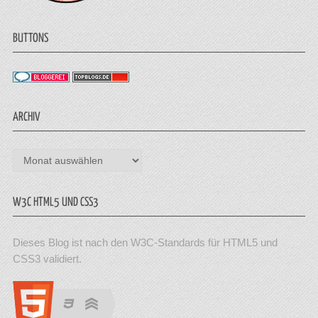
BUTTONS
ARCHIV
Archiv
W3C HTML5 UND CSS3
Dieses Blog ist nach den W3C-Standards für HTML5 und
CSS3 validiert.