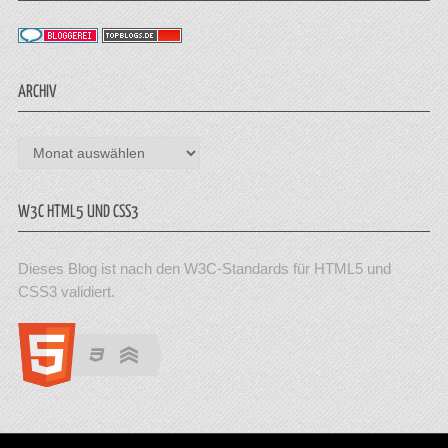
ARCHIV
Archiv
W3C HTML5 UND CSS3
Dieses Blog ist nach den W3C-Standards für HTML5 und
CSS3 validiert.