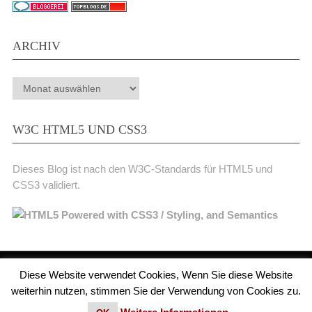
ARCHIV
Archiv
W3C HTML5 UND CSS3
Dieses Blog ist nach den W3C-Standards für HTML5 und
CSS3 validiert.
Diese Website verwendet Cookies, Wenn Sie diese Website
Medienjournal
Copyright © 2026.
weiterhin nutzen, stimmen Sie der Verwendung von Cookies zu.
© 2011 - 2018 Medienjournal. Alle Rechte vorbehalten. Theme von
MyThemeShop.
Impressum
|
Datenschutz