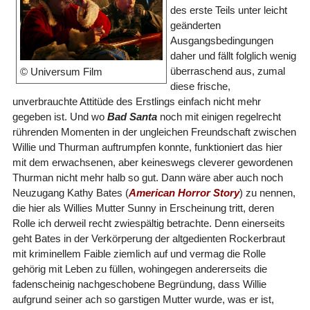
des erste Teils unter leicht
geänderten
Ausgangsbedingungen
daher und fällt folglich wenig
überraschend aus, zumal
© Universum Film
diese frische,
unverbrauchte Attitüde des Erstlings einfach nicht mehr
gegeben ist. Und wo
Bad Santa
noch mit einigen regelrecht
rührenden Momenten in der ungleichen Freundschaft zwischen
Willie und Thurman auftrumpfen konnte, funktioniert das hier
mit dem erwachsenen, aber keineswegs cleverer gewordenen
Thurman nicht mehr halb so gut. Dann wäre aber auch noch
Neuzugang Kathy Bates (
American Horror Story
) zu nennen,
die hier als Willies Mutter Sunny in Erscheinung tritt, deren
Rolle ich derweil recht zwiespältig betrachte. Denn einerseits
geht Bates in der Verkörperung der altgedienten Rockerbraut
mit kriminellem Faible ziemlich auf und vermag die Rolle
gehörig mit Leben zu füllen, wohingegen andererseits die
fadenscheinig nachgeschobene Begründung, dass Willie
aufgrund seiner ach so garstigen Mutter wurde, was er ist,