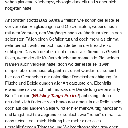
schon platteste Küchenpsychologie darstellt und sicher nicht
notgetan hätte.
Ansonsten strotzt
Bad Santa 2
freilich wie schon der erste Teil
vor verbalen Entgleisungen und Obszönitäten, wobei er sich
mit dem Versuch, den Vorgänger noch zu übertrumpfen, in den
seltensten Fällen einen Gefallen tut und doch mehr als einmal
sehr bemüht wirkt, einfach noch derber in die Bresche zu
schlagen. Das würde aber nicht einmal so störend ins Gewicht
fallen, wenn der die Kraftausdrücke ummantelnde Plot seinen
Namen auch verdient hätte, doch wo der erste Teil zwar
simpel, aber durchaus elegant inszeniert worden ist, scheint
hier das Geschehen nur notdürftige Daseinsberechtigung für
Flüche und Beleidigungen aller Art darzustellen. Ebenfalls
etwas uneins war ich mit mir, was die Darstellung seitens Billy
Bob Thornton (
Whiskey Tango Foxtrot
) anbelangt, denn
grundsätzlich findet er sich bravourös erneut in die Rolle hinein,
doch auf der anderen Seite wirkt er hier merkwürdig handzahm
und längst nicht so abgrundtief schlecht wie "früher" einmal, so
dass seine Leck-mich-Haltung hier mehr einer alles
umschließenden Tristesse und Weltverdrossenheit gewichen