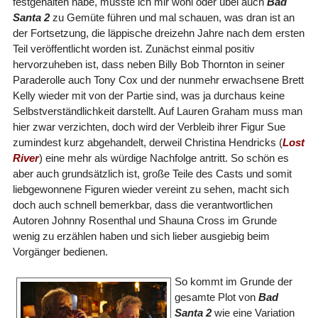
festgehalten habe, musste ich mir wohl oder übel auch
Bad
Santa 2
zu Gemüte führen und mal schauen, was dran ist an
der Fortsetzung, die läppische dreizehn Jahre nach dem ersten
Teil veröffentlicht worden ist. Zunächst einmal positiv
hervorzuheben ist, dass neben Billy Bob Thornton in seiner
Paraderolle auch Tony Cox und der nunmehr erwachsene Brett
Kelly wieder mit von der Partie sind, was ja durchaus keine
Selbstverständlichkeit darstellt. Auf Lauren Graham muss man
hier zwar verzichten, doch wird der Verbleib ihrer Figur Sue
zumindest kurz abgehandelt, derweil Christina Hendricks (
Lost
River
) eine mehr als würdige Nachfolge antritt. So schön es
aber auch grundsätzlich ist, große Teile des Casts und somit
liebgewonnene Figuren wieder vereint zu sehen, macht sich
doch auch schnell bemerkbar, dass die verantwortlichen
Autoren Johnny Rosenthal und Shauna Cross im Grunde
wenig zu erzählen haben und sich lieber ausgiebig beim
Vorgänger bedienen.
So kommt im Grunde der
gesamte Plot von
Bad
Santa 2
wie eine Variation