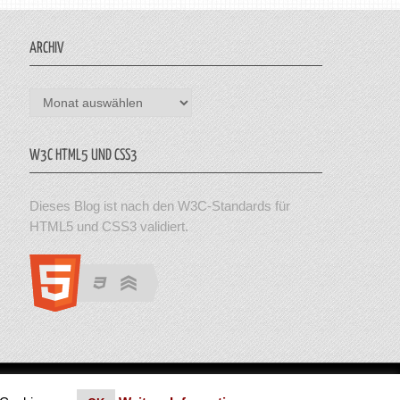
ARCHIV
Archiv
W3C HTML5 UND CSS3
Dieses Blog ist nach den W3C-Standards für
HTML5 und CSS3 validiert.
en. Theme von MyThemeShop.
Impressum
|
Datenschutz