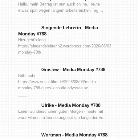
Hallo, mein Beitrag ist nun auch online. Heute
etwas spät wegen langem arbeitsreichen Tag ...
Singende Lehrerin
-
Media
Monday #788
Hier geht's lang:
https://singendelehrerin2.wordpress.com/2026/08/03/media-
monday-788/
Gnislew
-
Media Monday #788
Bitte sehr:
https://www.sneakfilm.de/2026/08/03/media-
monday-788-gutes-kino-die-odyssee-sc...
Ulrike
-
Media Monday #788
Einen wunderschönen guten Morgen - heute mit
zwei Filmen im Sonderangebot (so lange der Vo...
Wortman
-
Media Monday #788