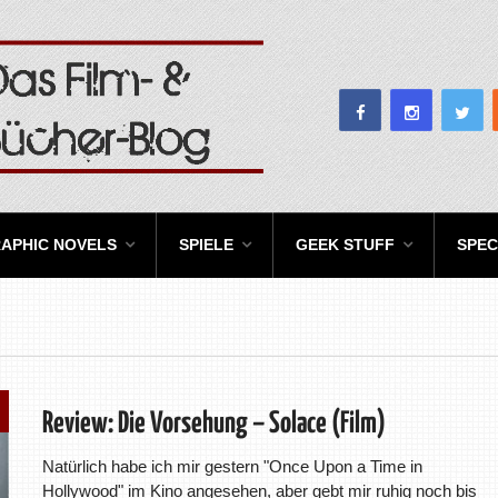
APHIC NOVELS
SPIELE
GEEK STUFF
SPEC
Review: Die Vorsehung – Solace (Film)
Natürlich habe ich mir gestern "Once Upon a Time in
Hollywood" im Kino angesehen, aber gebt mir ruhig noch bis