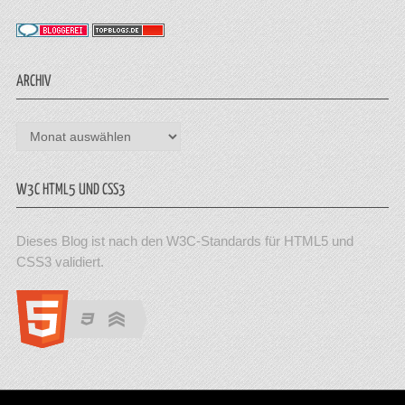
ARCHIV
Archiv
W3C HTML5 UND CSS3
Dieses Blog ist nach den W3C-Standards für HTML5 und
CSS3 validiert.