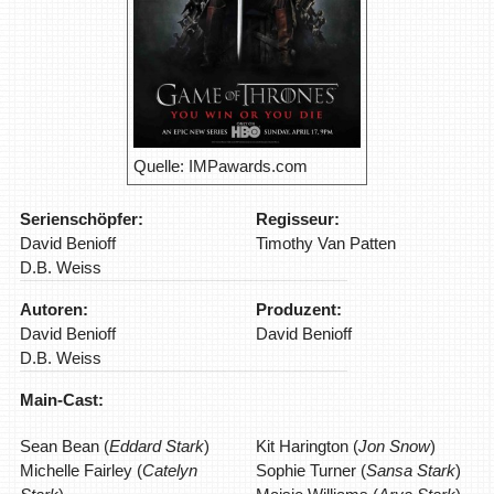
Quelle: IMPawards.com
Serienschöpfer:
Regisseur:
David Benioff
Timothy Van Patten
D.B. Weiss
Autoren:
Produzent:
David Benioff
David Benioff
D.B. Weiss
Main-Cast:
Sean Bean (
Eddard Stark
)
Kit Harington (
Jon Snow
)
Michelle Fairley (
Catelyn
Sophie Turner (
Sansa Stark
)