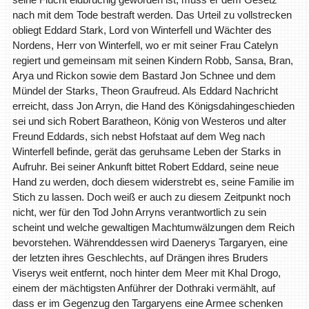
nach mit dem Tode bestraft werden. Das Urteil zu vollstrecken
obliegt Eddard Stark, Lord von Winterfell und Wächter des
Nordens, Herr von Winterfell, wo er mit seiner Frau Catelyn
regiert und gemeinsam mit seinen Kindern Robb, Sansa, Bran,
Arya und Rickon sowie dem Bastard Jon Schnee und dem
Mündel der Starks, Theon Graufreud. Als Eddard Nachricht
erreicht, dass Jon Arryn, die Hand des Königsdahingeschieden
sei und sich Robert Baratheon, König von Westeros und alter
Freund Eddards, sich nebst Hofstaat auf dem Weg nach
Winterfell befinde, gerät das geruhsame Leben der Starks in
Aufruhr. Bei seiner Ankunft bittet Robert Eddard, seine neue
Hand zu werden, doch diesem widerstrebt es, seine Familie im
Stich zu lassen. Doch weiß er auch zu diesem Zeitpunkt noch
nicht, wer für den Tod John Arryns verantwortlich zu sein
scheint und welche gewaltigen Machtumwälzungen dem Reich
bevorstehen. Währenddessen wird Daenerys Targaryen, eine
der letzten ihres Geschlechts, auf Drängen ihres Bruders
Viserys weit entfernt, noch hinter dem Meer mit Khal Drogo,
einem der mächtigsten Anführer der Dothraki vermählt, auf
dass er im Gegenzug den Targaryens eine Armee schenken