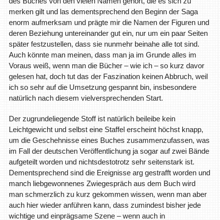
des Buches von den vielen Namen gehört, die es sich zu
merken gilt und las dementsprechend den Beginn der Saga
enorm aufmerksam und prägte mir die Namen der Figuren und
deren Beziehung untereinander gut ein, nur um ein paar Seiten
später festzustellen, dass sie nunmehr beinahe alle tot sind.
Auch könnte man meinen, dass man ja im Grunde alles im
Voraus weiß, wenn man die Bücher – wie ich – so kurz davor
gelesen hat, doch tut das der Faszination keinen Abbruch, weil
ich so sehr auf die Umsetzung gespannt bin, insbesondere
natürlich nach diesem vielversprechenden Start.
Der zugrundeliegende Stoff ist natürlich beileibe kein
Leichtgewicht und selbst eine Staffel erscheint höchst knapp,
um die Geschehnisse eines Buches zusammenzufassen, was
im Fall der deutschen Veröffentlichung ja sogar auf zwei Bände
aufgeteilt worden und nichtsdestotrotz sehr seitenstark ist.
Dementsprechend sind die Ereignisse arg gestrafft worden und
manch liebgewonnenes Zwiegespräch aus dem Buch wird
man schmerzlich zu kurz gekommen wissen, wenn man aber
auch hier wieder anführen kann, dass zumindest bisher jede
wichtige und einprägsame Szene – wenn auch in