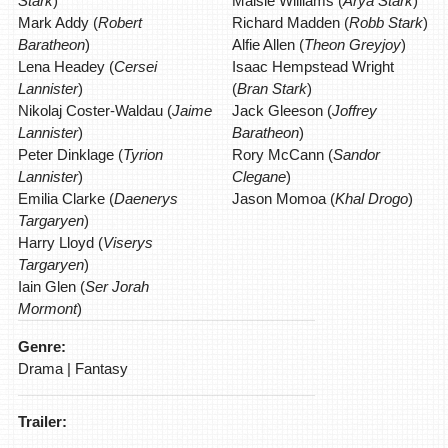
Stark
)
Maisie Williams (
Arya Stark
)
Mark Addy (
Robert
Richard Madden (
Robb Stark
)
Baratheon
)
Alfie Allen (
Theon Greyjoy
)
Lena Headey (
Cersei
Isaac Hempstead Wright
Lannister
)
(
Bran Stark
)
Nikolaj Coster-Waldau (
Jaime
Jack Gleeson (
Joffrey
Lannister
)
Baratheon
)
Peter Dinklage (
Tyrion
Rory McCann (
Sandor
Lannister
)
Clegane
)
Emilia Clarke (
Daenerys
Jason Momoa (
Khal Drogo
)
Targaryen
)
Harry Lloyd (
Viserys
Targaryen
)
Iain Glen (
Ser Jorah
Mormont
)
Genre:
Drama | Fantasy
Trailer: