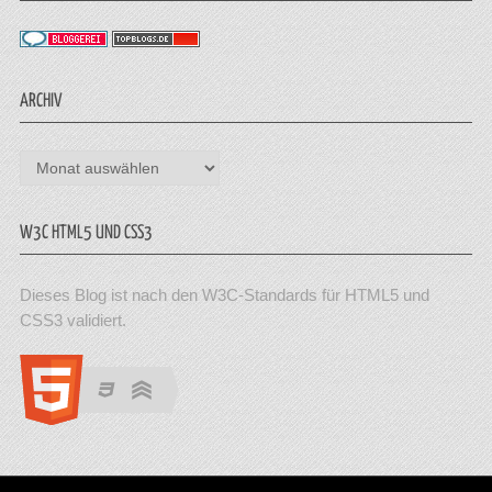
ARCHIV
Archiv
W3C HTML5 UND CSS3
Dieses Blog ist nach den W3C-Standards für HTML5 und
CSS3 validiert.