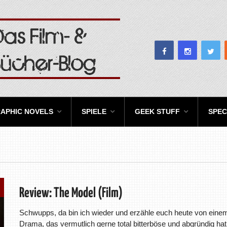
APHIC NOVELS
SPIELE
GEEK STUFF
SPEC
Review: The Model (Film)
Schwupps, da bin ich wieder und erzähle euch heute von eine
Drama, das vermutlich gerne total bitterböse und abgründig hat