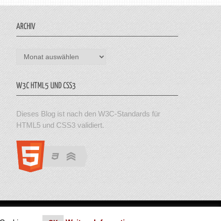
ARCHIV
Archiv
W3C HTML5 UND CSS3
Dieses Blog ist nach den W3C-Standards für
HTML5 und CSS3 validiert.
en. Theme von MyThemeShop.
Impressum
|
Datenschutz