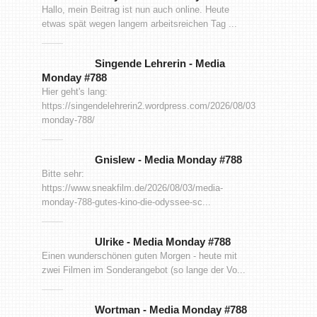
Hallo, mein Beitrag ist nun auch online. Heute
etwas spät wegen langem arbeitsreichen Tag ...
Singende Lehrerin
-
Media
Monday #788
Hier geht's lang:
https://singendelehrerin2.wordpress.com/2026/08/03/media-
monday-788/
Gnislew
-
Media Monday #788
Bitte sehr:
https://www.sneakfilm.de/2026/08/03/media-
monday-788-gutes-kino-die-odyssee-sc...
Ulrike
-
Media Monday #788
Einen wunderschönen guten Morgen - heute mit
zwei Filmen im Sonderangebot (so lange der Vo...
Wortman
-
Media Monday #788