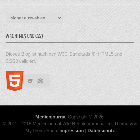
Archiv
W3C HTML5 UND CSS3
Dieses Blog ist nach den W3C-Standards für HTML5 und
CSS3 validiert.
Medienjournal
Copyright © 2026.
© 2011 - 2018 Medienjournal. Alle Rechte vorbehalten. Theme von
MyThemeShop.
Impressum
|
Datenschutz