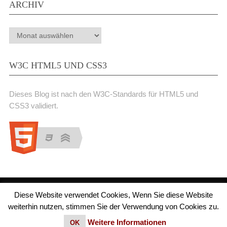
ARCHIV
Archiv
W3C HTML5 UND CSS3
Dieses Blog ist nach den W3C-Standards für HTML5 und
CSS3 validiert.
Diese Website verwendet Cookies, Wenn Sie diese Website
Medienjournal
Copyright © 2026.
weiterhin nutzen, stimmen Sie der Verwendung von Cookies zu.
© 2011 - 2018 Medienjournal. Alle Rechte vorbehalten. Theme von
MyThemeShop.
Impressum
|
Datenschutz
Weitere Informationen
OK