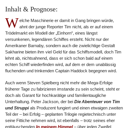
Inhalt & Prognose:
W
elche Maschinerie er damit in Gang bringen würde,
ahnt der junge Reporter Tim nicht, als er auf einem
Trödelmarkt ein Modell der „Einhorn“, eines längst
versunkenen, legendären Schiffes ersteht. Nicht nur der
Amerikaner Barnaby, sondern auch die zwielichtige Gestalt
Sakharine bieten ihm viel Geld für das Schiffsmodell, doch Tim
lehnt ab, nichtsahnend, dass er sich schon bald auf einem
echten Schiff wiederfinden wird, auf dem er dem unablässig
fluchenden und trinkenden Captain Haddock begegnen wird.
Auch wenn Steven Spielberg nicht mehr die Mega-Erfolge
früherer Tage zu fabrizieren imstande zu sein scheint, steht er
doch als Garant für hochkarätige und familientaugliche
Unterhaltung. Peter Jackson, der bei
Die Abenteuer von Tim
und Struppi
als Produzent fungiert und einen etwaigen zweiten
Teil der – bei Erfolg – geplanten Trilogie regietechnisch unter
seine Fittiche nehmen wird, ist ebenfalls – trotz seines eher
enttäuschenden
In meinem Himmel
– über jeden Zweifel