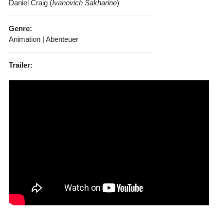
Daniel Craig (
Ivanovich Sakharine
)
Genre:
Animation | Abenteuer
Trailer: