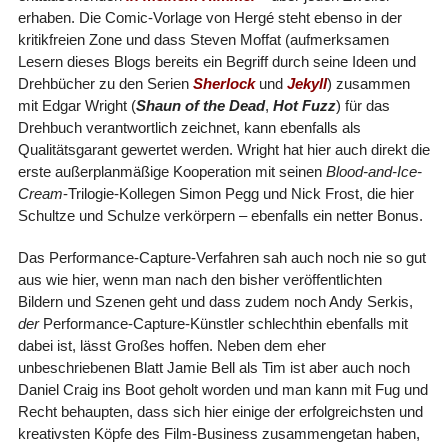
erhaben. Die Comic-Vorlage von Hergé steht ebenso in der
kritikfreien Zone und dass Steven Moffat (aufmerksamen
Lesern dieses Blogs bereits ein Begriff durch seine Ideen und
Drehbücher zu den Serien
Sherlock
und
Jekyll
) zusammen
mit Edgar Wright (
Shaun of the Dead
,
Hot Fuzz
) für das
Drehbuch verantwortlich zeichnet, kann ebenfalls als
Qualitätsgarant gewertet werden. Wright hat hier auch direkt die
erste außerplanmäßige Kooperation mit seinen
Blood-and-Ice-
Cream
-Trilogie-Kollegen Simon Pegg und Nick Frost, die hier
Schultze und Schulze verkörpern – ebenfalls ein netter Bonus.
Das Performance-Capture-Verfahren sah auch noch nie so gut
aus wie hier, wenn man nach den bisher veröffentlichten
Bildern und Szenen geht und dass zudem noch Andy Serkis,
der
Performance-Capture-Künstler schlechthin ebenfalls mit
dabei ist, lässt Großes hoffen. Neben dem eher
unbeschriebenen Blatt Jamie Bell als Tim ist aber auch noch
Daniel Craig ins Boot geholt worden und man kann mit Fug und
Recht behaupten, dass sich hier einige der erfolgreichsten und
kreativsten Köpfe des Film-Business zusammengetan haben,