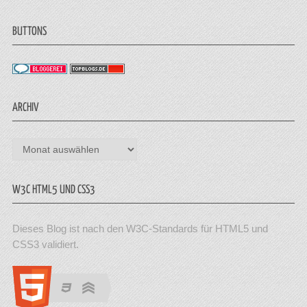
BUTTONS
ARCHIV
Archiv
W3C HTML5 UND CSS3
Dieses Blog ist nach den W3C-Standards für HTML5 und
CSS3 validiert.