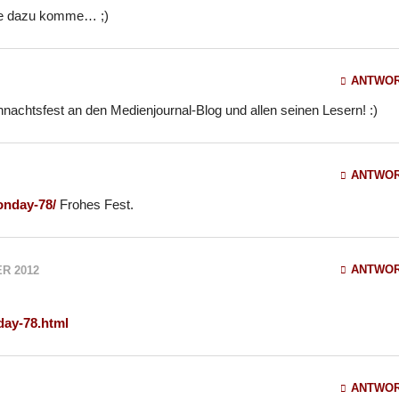
se dazu komme… ;)
ANTWO
nachtsfest an den Medienjournal-Blog und allen seinen Lesern! :)
ANTWO
onday-78/
Frohes Fest.
ANTWO
R 2012
day-78.html
ANTWO