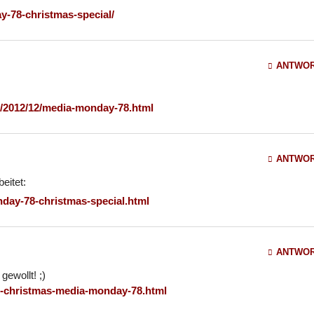
y-78-christmas-special/
ANTWO
m/2012/12/media-monday-78.html
ANTWO
eitet:
nday-78-christmas-special.html
ANTWO
gewollt! ;)
-christmas-media-monday-78.html