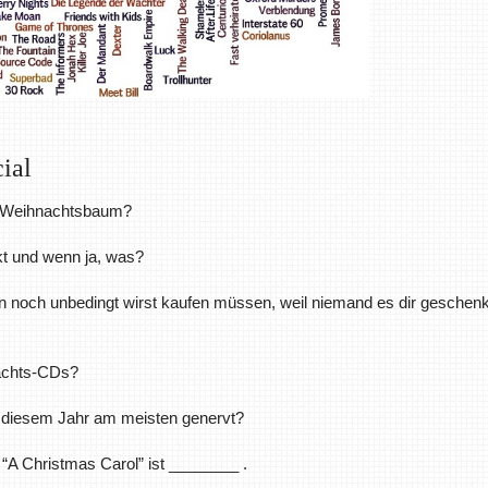
ial
em Weihnachtsbaum?
kt und wenn ja, was?
n noch unbedingt wirst kaufen müssen, weil niemand es dir geschenk
nachts-CDs?
in diesem Jahr am meisten genervt?
 “A Christmas Carol” ist ________ .