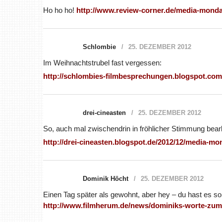
Ho ho ho!
http://www.review-corner.de/media-monda
Schlombie
25. DEZEMBER 2012
Im Weihnachtstrubel fast vergessen:
http://schlombies-filmbesprechungen.blogspot.co
drei-cineasten
25. DEZEMBER 2012
So, auch mal zwischendrin in fröhlicher Stimmung bearb
http://drei-cineasten.blogspot.de/2012/12/media-mo
Dominik Höcht
25. DEZEMBER 2012
Einen Tag später als gewohnt, aber hey – du hast es so 
http://www.filmherum.de/news/dominiks-worte-zum